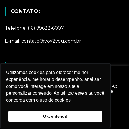
CONTATO:
Telefone: (16) 99622-6007
E-mail: contato@vox2you.com.br
REDES SOCIAIS
Utilizamos cookies para oferecer melhor
Nós utilizamos cookies e outras tecnologias
experiência, melhorar o desempenho, analisar
semelhantes para melhorar sua experiência em
Gostar
nossos serviços e personalizar nossa publicidade. Ao
como você interage em nosso site e
prosseguir navegando, você aceita esta política de
personalizar conteúdo. Ao utilizar este site, você
monitoramento.
concorda com o uso de cookies.
Seguir
Configurações do Cookie
Rejeitar todos
Conectar
Ok, entendi!
Aceitar todos