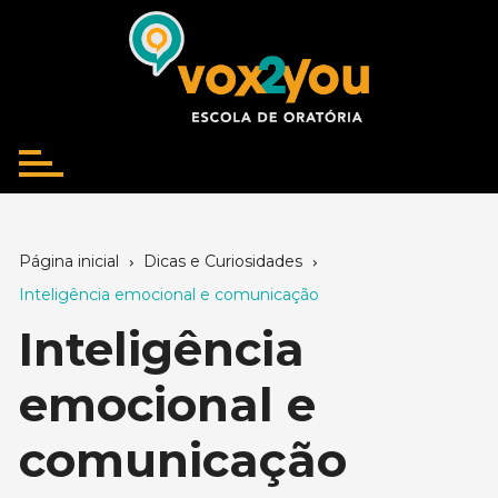
Ir
para
o
conteúdo
Página inicial
Dicas e Curiosidades
Inteligência emocional e comunicação
Inteligência
emocional e
comunicação