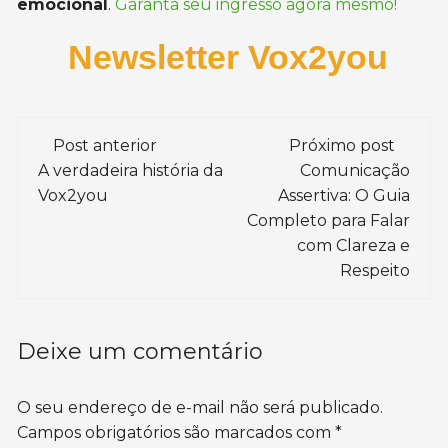
emocional
.
Garanta seu ingresso agora mesmo!
Newsletter Vox2you
Navegação
Post anterior
Próximo post
de
A verdadeira história da
Comunicação
Vox2you
Assertiva: O Guia
post
Completo para Falar
com Clareza e
Respeito
Deixe um comentário
O seu endereço de e-mail não será publicado.
Campos obrigatórios são marcados com
*