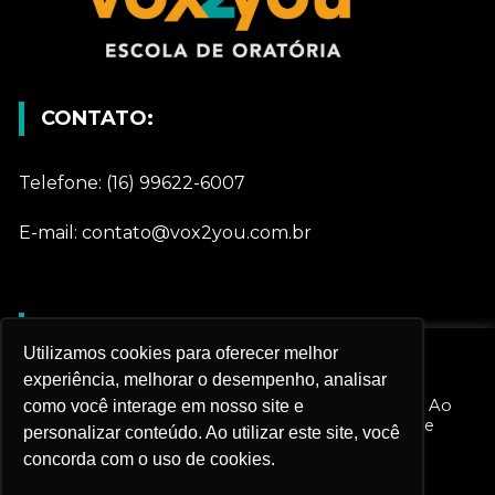
CONTATO:
Telefone: (16) 99622-6007
E-mail: contato@vox2you.com.br
REDES SOCIAIS
Utilizamos cookies para oferecer melhor
Nós utilizamos cookies e outras tecnologias
experiência, melhorar o desempenho, analisar
semelhantes para melhorar sua experiência em
Gostar
nossos serviços e personalizar nossa publicidade. Ao
como você interage em nosso site e
prosseguir navegando, você aceita esta política de
personalizar conteúdo. Ao utilizar este site, você
monitoramento.
concorda com o uso de cookies.
Seguir
Configurações do Cookie
Rejeitar todos