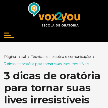
Ir
para
o
conteúdo
Página inicial
Técnicas de oratória e comunicação
3 dicas de oratória para tornar suas lives irresistíveis
3 dicas de oratória
para tornar suas
lives irresistíveis