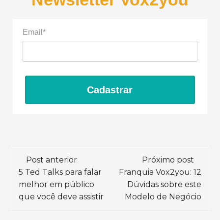
Email*
Cadastrar
Navegação
Post anterior
Próximo post
de
5 Ted Talks para falar
Franquia Vox2you: 12
melhor em público
Dúvidas sobre este
post
que você deve assistir
Modelo de Negócio