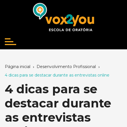
Ir
para
o
conteúdo
Página inicial
Desenvolvimento Profissional
4 dicas para se destacar durante as entrevistas online
4 dicas para se
destacar durante
as entrevistas