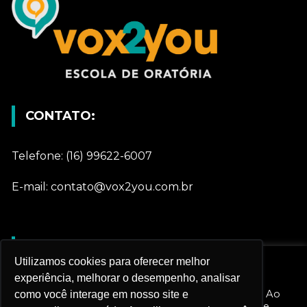
CONTATO:
Telefone: (16) 99622-6007
E-mail: contato@vox2you.com.br
REDES SOCIAIS
Utilizamos cookies para oferecer melhor
Nós utilizamos cookies e outras tecnologias
experiência, melhorar o desempenho, analisar
semelhantes para melhorar sua experiência em
Gostar
nossos serviços e personalizar nossa publicidade. Ao
como você interage em nosso site e
prosseguir navegando, você aceita esta política de