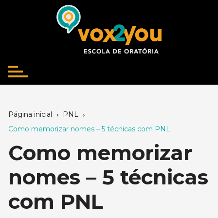
Ir
para
o
conteúdo
Página inicial
PNL
Como memorizar nomes – 5 técnicas com PNL
Como memorizar
nomes – 5 técnicas
com PNL