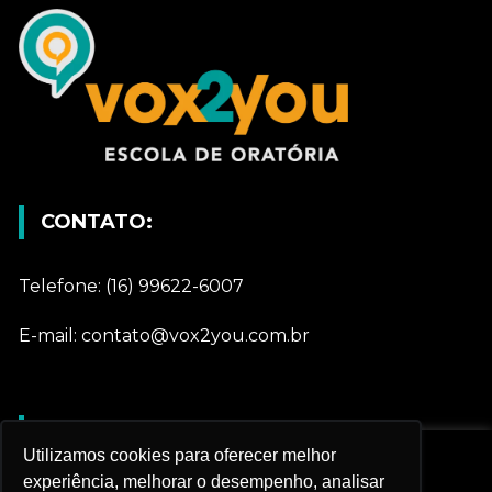
CONTATO:
Telefone: (16) 99622-6007
E-mail: contato@vox2you.com.br
REDES SOCIAIS
Utilizamos cookies para oferecer melhor
Nós utilizamos cookies e outras tecnologias
experiência, melhorar o desempenho, analisar
semelhantes para melhorar sua experiência em