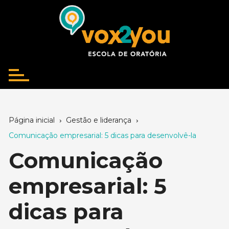
Ir
para
o
conteúdo
Página inicial
Gestão e liderança
Comunicação empresarial: 5 dicas para desenvolvê-la
Comunicação
empresarial: 5
dicas para