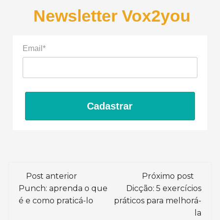
Newsletter Vox2you
Email*
Cadastrar
Navegação
Post anterior
Próximo post
de
Punch: aprenda o que
Dicção: 5 exercícios
é e como praticá-lo
práticos para melhorá-
post
la