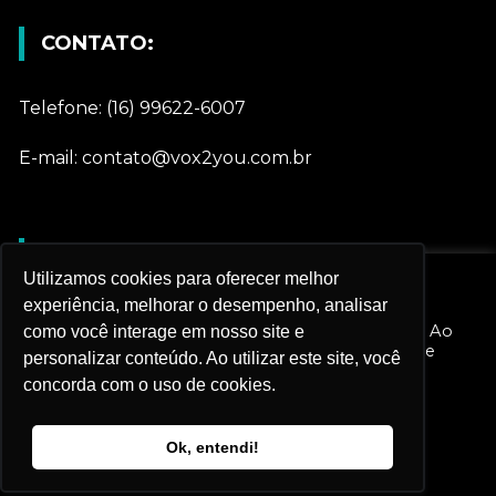
CONTATO:
Telefone: (16) 99622-6007
E-mail: contato@vox2you.com.br
REDES SOCIAIS
Utilizamos cookies para oferecer melhor
Nós utilizamos cookies e outras tecnologias
experiência, melhorar o desempenho, analisar
semelhantes para melhorar sua experiência em
Gostar
nossos serviços e personalizar nossa publicidade. Ao
como você interage em nosso site e
prosseguir navegando, você aceita esta política de
personalizar conteúdo. Ao utilizar este site, você
monitoramento.
concorda com o uso de cookies.
Seguir
Configurações do Cookie
Rejeitar todos
Conectar
Ok, entendi!
Aceitar todos