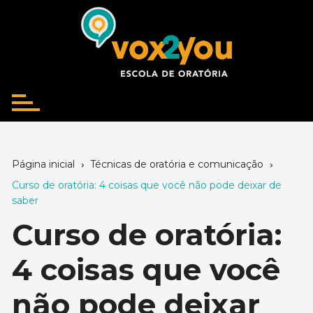
Ir
para
o
conteúdo
Página inicial
Técnicas de oratória e comunicação
Curso de oratória: 4 coisas que você não pode deixar de
saber
Curso de oratória:
4 coisas que você
não pode deixar