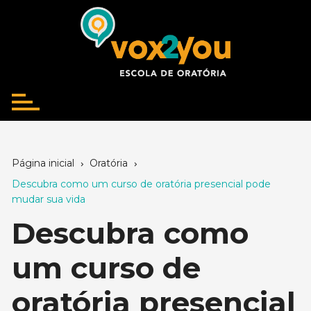
Ir
para
o
conteúdo
Página inicial
Oratória
Descubra como um curso de oratória presencial pode
mudar sua vida
Descubra como
um curso de
oratória presencial