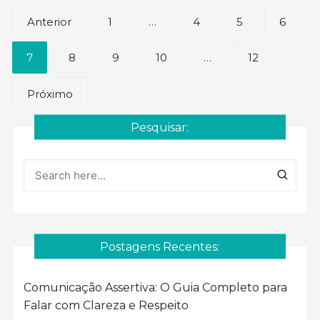
Paginação
Anterior
1
…
4
5
6
de
7
8
9
10
…
12
posts
Próximo
Pesquisar:
Postagens Recentes:
Comunicação Assertiva: O Guia Completo para
Falar com Clareza e Respeito