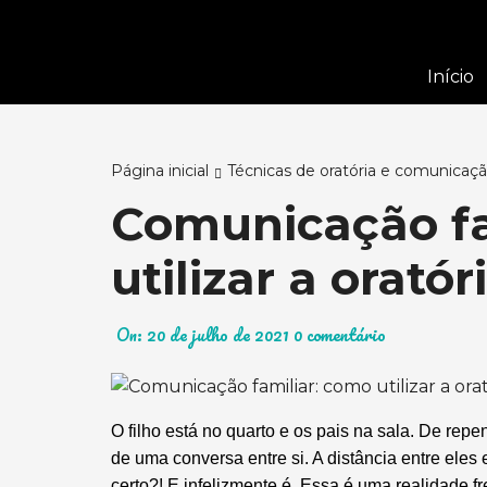
Ir
para
o
Início
conteúdo
Página inicial
Técnicas de oratória e comunicaç
Comunicação fa
utilizar a orató
On:
20 de julho de 2021
0 comentário
O filho está no quarto e os pais na sala. De rep
de uma conversa entre si. A distância entre el
certo?! E infelizmente é. Essa é uma realidade f