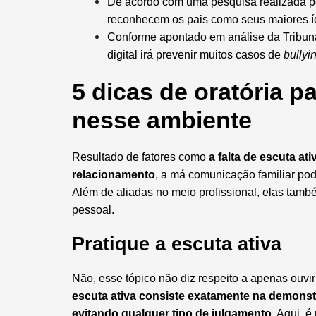
De acordo com uma pesquisa realizada pe
reconhecem os pais como seus maiores í
Conforme apontado em análise da Tribuna
digital irá prevenir muitos casos de
bullyi
5 dicas de oratória p
nesse ambiente
Resultado de fatores como
a falta de escuta a
relacionamento
, a má comunicação familiar po
Além de aliadas no meio profissional, elas tam
pessoal.
Pratique a escuta ativa
Não, esse tópico não diz respeito a apenas ouvir
escuta ativa consiste exatamente na demonstr
evitando qualquer tipo de julgamento.
Aqui, é