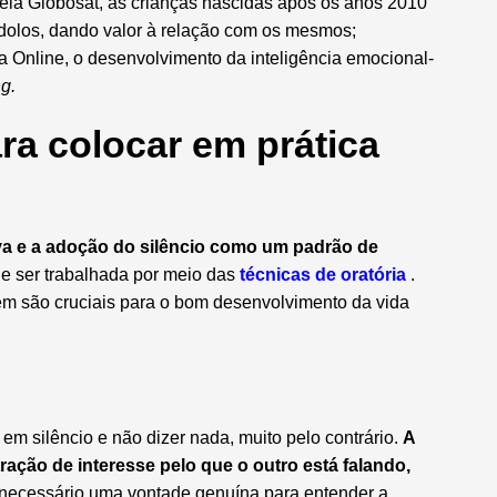
la Globosat, as crianças nascidas após os anos 2010
dolos, dando valor à relação com os mesmos;
 Online, o desenvolvimento da inteligência emocional-
ng.
ara colocar em prática
tiva e a adoção do silêncio como um padrão de
de ser trabalhada por meio das
técnicas de oratória
.
bém são cruciais para o bom desenvolvimento da vida
 em silêncio e não dizer nada, muito pelo contrário.
A
ação de interesse pelo que o outro está falando,
 necessário uma vontade genuína para entender a