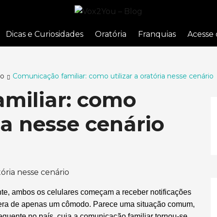
Dicas e Curiosidades
Oratória
Franquias
Acesse 
ão
Comunicação familiar: como utilizar a oratória nesse cenário
miliar: como
ria nesse cenário
ente, ambos os celulares começam a receber notificações
es era de apenas um cômodo.
Parece uma situação comum,
requente no país, cuja a comunicação familiar tornou-se