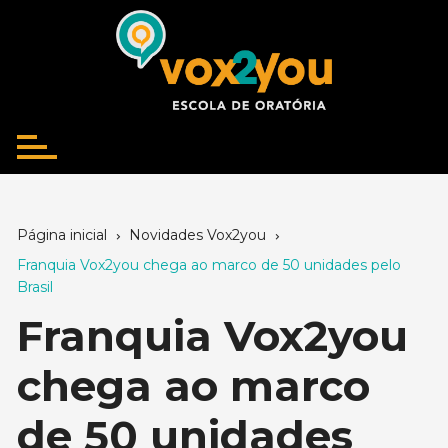
Ir
para
o
conteúdo
Página inicial
Novidades Vox2you
Franquia Vox2you chega ao marco de 50 unidades pelo
Brasil
Franquia Vox2you
chega ao marco
de 50 unidades