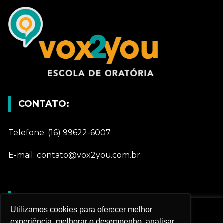
CONTATO:
Telefone: (16) 99622-6007
E-mail: contato@vox2you.com.br
REDES SOCIAIS
Utilizamos cookies para oferecer melhor
Nós utilizamos cookies e outras tecnologias
experiência, melhorar o desempenho, analisar