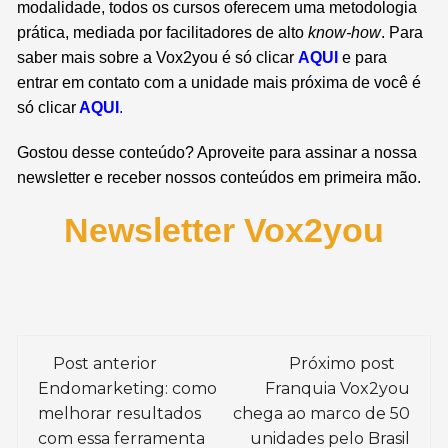
modalidade, todos os cursos oferecem uma metodologia
prática, mediada por facilitadores de alto
know-how
.
Para
saber mais sobre a Vox2you é só
clicar
AQUI
e para
entrar em contato com a unidade mais próxima de você é
só
clicar
AQU
I
.
Gostou desse conteúdo? Aproveite para assinar a nossa
newsletter e receber nossos conteúdos em primeira mão.
Newsletter Vox2you
Navegação
Post anterior
Próximo post
de
Endomarketing: como
Franquia Vox2you
melhorar resultados
chega ao marco de 50
post
com essa ferramenta
unidades pelo Brasil