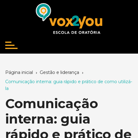
Ir
para
o
conteúdo
Página inicial
Gestão e liderança
Comunicação interna: guia rápido e prático de como utilizá-
la
Comunicação
interna: guia
rápido e prático de