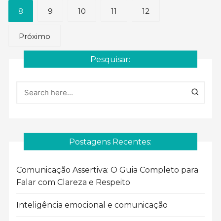
de
8
9
10
11
12
posts
Próximo
Pesquisar:
Postagens Recentes:
Comunicação Assertiva: O Guia Completo para
Falar com Clareza e Respeito
Inteligência emocional e comunicação