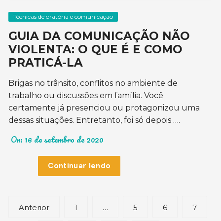
Técnicas de oratória e comunicação
GUIA DA COMUNICAÇÃO NÃO
VIOLENTA: O QUE É E COMO
PRATICÁ-LA
Brigas no trânsito, conflitos no ambiente de
trabalho ou discussões em família. Você
certamente já presenciou ou protagonizou uma
dessas situações. Entretanto, foi só depois ….
On:
16 de setembro de 2020
Continuar lendo
Paginação
Anterior
1
…
5
6
7