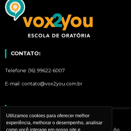
CONTATO:
Telefone: (16) 99622-6007
E-mail: contato@vox2you.com.br
REDES SOCIAIS
Utilizamos cookies para oferecer melhor
Nós utilizamos cookies e outras tecnologias
experiência, melhorar o desempenho, analisar
semelhantes para melhorar sua experiência em
Gostar
nossos serviços e personalizar nossa publicidade. Ao
como você interage em nosso site e